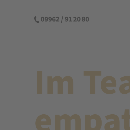
09962 / 91 20 80
Im Te
empat