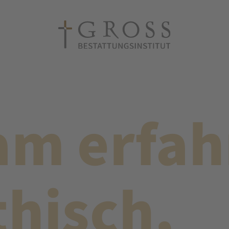
am erfah
hisch,